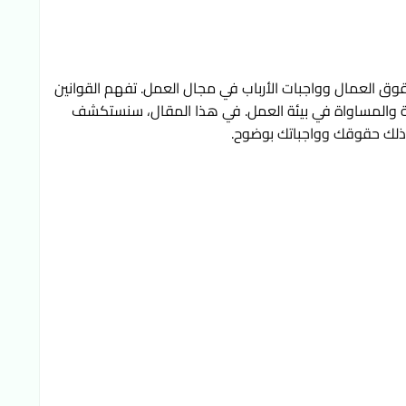
يعتبر قانون العمل في العراق مرجعًا هامًا لضمان حقوق العمال وواجبات الأرباب في مجال العمل. تفهم القوانين 
المتعلقة بالعمل في العراق أمرًا حيويًا لضمان العدالة والمساواة في بيئة العمل. في هذا المقال، سنستكشف 
 ذلك حقوقك وواجباتك بوضوح.