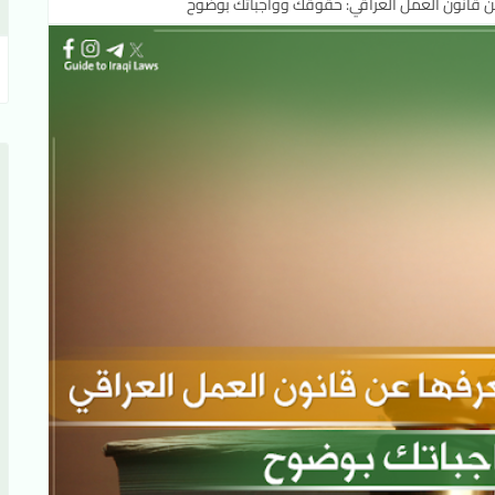
عن قانون العمل العراقي: حقوقك وواجباتك بوضوح