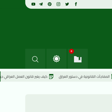
0
انونية في دستور العراق
كيف يغير قانون العمل العراقي حياتك؟
10 قوانين عراقية لن تصدق