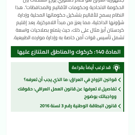
الحكومة الاتحادية وحكومات الأقاليم والمحافظات". هذا
النظام يسمح للأقاليم بتشكيل حكوماتها المحلية وإدارة
شؤونها الداخلية، مما يعزز من مبدأ اللامركزية. يعد إقليم
كردستان أبرز مثال على ذلك، حيث يتمتع بصلاحيات واسعة
تشمل تأسيس قوات أمن خاصة به وإدارة موارده الطبيعية.
المادة 140: كركوك والمناطق المتنازع عليها
قد ترغب أيضاً بقراءة
قوانين الزواج في العراق: ما الذي يجب أن تعرفه؟
تفاصيل لا تعرفها عن قانون العمل العراقي: حقوقك
وواجباتك بوضوح
قانون البطاقة الوطنية رقم 3 لسنة 2016