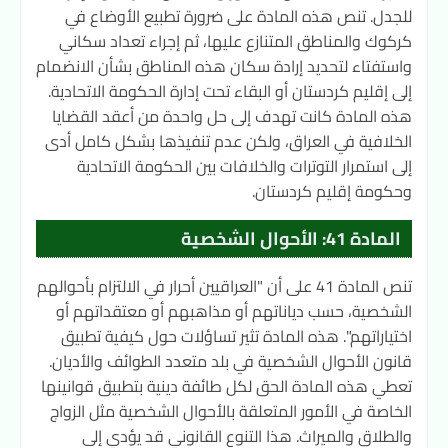
للجدل. تنص هذه المادة على ضرورة تطبيع الأوضاع في
كركوك والمناطق المتنازع عليها، ثم إجراء تعداد سكاني
واستفتاء لتحديد إرادة سكان هذه المناطق بشأن الانضمام
إلى إقليم كردستان أو البقاء تحت إدارة الحكومة الاتحادية.
هذه المادة كانت تهدف إلى حل واحدة من أعقد القضايا
الخلافية في العراق، ولكن عدم تنفيذها بشكل كامل أدى
إلى استمرار التوترات والخلافات بين الحكومة الاتحادية
وحكومة إقليم كردستان.
المادة 41: الأحوال الشخصية
تنص المادة 41 على أن "العراقيين أحرار في الالتزام بأحوالهم
الشخصية، حسب دياناتهم أو مذاهبهم أو معتقداتهم أو
اختياراتهم". هذه المادة تثير تساؤلات حول كيفية تطبيق
قانون الأحوال الشخصية في بلد متعدد الطوائف والأديان.
تعطي هذه المادة الحق لكل طائفة دينية بتطبيق قوانينها
الخاصة في الأمور المتعلقة بالأحوال الشخصية مثل الزواج
والطلاق والميراث. هذا التنوع القانوني قد يؤدي إلى