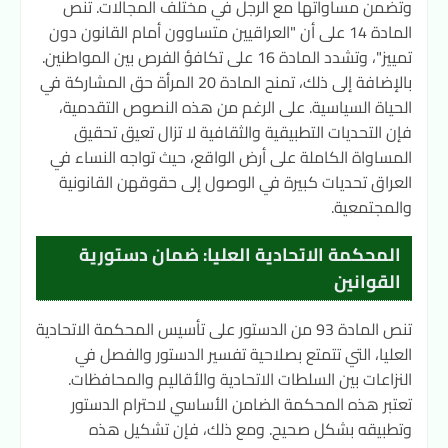
وتضمن مساواتها مع الرجل في مختلف المجالات. تنص
المادة 14 على أن "العراقيين متساوون أمام القانون دون
تمييز"، وتشدد المادة 16 على تكافؤ الفرص بين المواطنين.
بالإضافة إلى ذلك، تمنح المادة 20 المرأة حق المشاركة في
الحياة السياسية. على الرغم من هذه النصوص التقدمية،
فإن التحديات التطبيقية والثقافية لا تزال تعيق تحقيق
المساواة الكاملة على أرض الواقع، حيث تواجه النساء في
العراق تحديات كبيرة في الوصول إلى حقوقهن القانونية
والمجتمعية.
المحكمة الاتحادية العليا: ضمان دستورية
القوانين
تنص المادة 93 من الدستور على تأسيس المحكمة الاتحادية
العليا، التي تتمتع بصلاحية تفسير الدستور والفصل في
النزاعات بين السلطات الاتحادية والأقاليم والمحافظات.
تعتبر هذه المحكمة الضامن الأساسي لاحترام الدستور
وتطبيقه بشكل صحيح. ومع ذلك، فإن تشكيل هذه