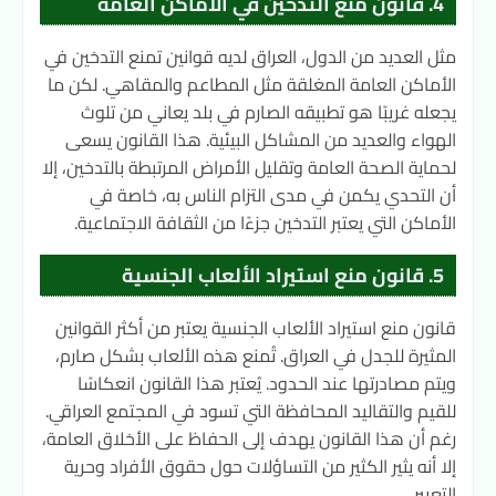
4. قانون منع التدخين في الأماكن العامة
مثل العديد من الدول، العراق لديه قوانين تمنع التدخين في
الأماكن العامة المغلقة مثل المطاعم والمقاهي. لكن ما
يجعله غريبًا هو تطبيقه الصارم في بلد يعاني من تلوث
الهواء والعديد من المشاكل البيئية. هذا القانون يسعى
لحماية الصحة العامة وتقليل الأمراض المرتبطة بالتدخين، إلا
أن التحدي يكمن في مدى التزام الناس به، خاصة في
الأماكن التي يعتبر التدخين جزءًا من الثقافة الاجتماعية.
5. قانون منع استيراد الألعاب الجنسية
قانون منع استيراد الألعاب الجنسية يعتبر من أكثر القوانين
المثيرة للجدل في العراق. تُمنع هذه الألعاب بشكل صارم،
ويتم مصادرتها عند الحدود. يُعتبر هذا القانون انعكاسًا
للقيم والتقاليد المحافظة التي تسود في المجتمع العراقي.
رغم أن هذا القانون يهدف إلى الحفاظ على الأخلاق العامة،
إلا أنه يثير الكثير من التساؤلات حول حقوق الأفراد وحرية
التعبير.