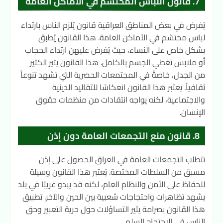
7. قانون اللباس المحتشم في الأماكن العامة
يُفرض في بعض المناطق العراقية قانون يُلزم الناس بارتداء
لباس محتشم في الأماكن العامة. هذا القانون يُطبق
بشكل خاص على النساء، حيث يُفرض عليهن ارتداء الحجاب
أو ملابس تغطي الجسم بالكامل. هذا القانون يثير الكثير
من الجدل، خاصةً في المجتمعات الحضرية التي تشهد تنوعاً
ثقافياً. يعتبر هذا القانون انعكاسًا للتقاليد الدينية
والاجتماعية، لكنه يواجه انتقادات من منظمات حقوق
الإنسان.
8. قانون منع التجمعات العامة دون إذن
تتطلب التجمعات العامة في العراق الحصول على إذن
مسبق من السلطات المختصة. يُعتبر هذا القانون وسيلة
للحفاظ على الأمن والنظام العام، لكنه قد يبدو غريبًا في بلد
يشهد تظاهرات واحتجاجات شعبية بين الحين والآخر. تطبيق
هذا القانون بصرامة يثير التساؤلات حول حرية التعبير وحق
الناس في الاحتجاج السلمي.