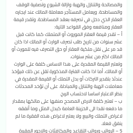
والمصالحة والتنازل والهبة وازالة الشيوع وتصفية الوقف
والمساطحة. ويعامل المستأجر معاملة المالك عند ايجاره
العقار الذي دخل في تصرفه بعقد المساطحة. وتقدر قيمة
العقار ومنافعه وفق القواعد الآتية:
أ – تقدر قيمة العقار الموروث أو المتملك كما كانت قبل
عشر سنوات من تاريخ طلب تصرف الوارث أو المالك اذا كان
قد مر على نقل ملكية العقار أو حق التصرف فيه للمورث أو
المالك اكثر من عشر سنوات.
وتعتبر القيمة المقدرة على هذا الاساس كلفة على الوارث
أو المالك. أما اذا كانت الفترة المذكورة تقل عن ذلك فيؤخذ
عندئذ بتقدير التركات أو بدل التملك أو القيمة المقدرة في
معاملات الهبة والتنازل والمبادلة. على أن تؤخد المحدثات
بنظر الاعتبار اساسا لاحتساب الربح.
ب – تعتبر كلفة الارض المصحح صنفها على مالكها بمقدار
ما دفعه نقدا الى الخزينة العامة كبدل المثل وما أنفقه
لاغراض التملك والبيع ولا يعتبر لاغراض هذه الفقرة ما لم
ينفق فعلا.
5 – الرواتب ورواتب التقاعد والمكافئات والاجور المقررة