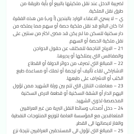
لضريبة الدخل عند نقل ملكيتها بالبيع أو بأية طريقة من
طرق نقل الملكية.
ي – لا يسري الاعفاء الوارد بالبندين (أ وب) من هذه الفقرة
اذا كان البائع قد نقل ملكية حصة أو سهم مما يملكه من
دار سكنية للسكن ما لم يكن قد مضى اكثر من سنتين على
نقل ملكية الحصة أو السهم.
21 – الارباح الناجمة للمكلف عن حقول الدواجن
والمفاقس التي يمتلكها أو يديرها.
22 – المبالغ التي تصرف من دوائر الدولة أو القطاع
الاشتراكي لقاء تأليف أو ترجمة أو تملك أو مساعدة طبع
الكتب أو الاشراف على طبعها.
23 – معاملات التنازل التي تتم بين ورثة الشهيد ممن تؤول
اليهم الدار أو الشقة السكنية أو قطعة الارض السكنية
المخصصة لذوي الشهيد.
24 – دخل أصحاب وسائط النقل البرية من غير العراقيين
المتعاقدين مع المؤسسة العامة لتوزيع المنتوجات النفطية
والغاز لايصالها الى القطر.
25 – المبالغ التي تؤول الى المستحقين العراقيين نتيجة نزع