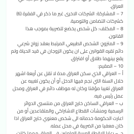
العراق.
7 – المشاركة: الشركات الاخرى غير ما ذكر في الفقرة (6)
كشركات التضامن والتوصية.
8 – المكلف: كل شخص يخضع للضريبة بموجب هذا
القانون.
9 – المتزوج: الشخص الطبيعي المرتبط بعقد زواج شرعي
دائم تقره القوانين على ان يكون الزوجان في قيد الحياة ولم
يقع بينهما طلاق أو افتراق.
10 – المقيم:
أ – العراقي الذي سكن العراق مدة لا تقل عن أربعة اشهر
خلال السنة التي نجم فيها الدخل أو أن يكون تغيبه عن
العراق تغيبا مؤقتا وكان له موظف دائم في العراق ومحل
عمل رئيس فيه.
ب – العراقي الساكن خارج العراق من منتسبي الدوائر
الرسمية ومنشآت القطاع الاشتراكي والمتقاعدين أو من
اعارت الحكومة خدماته الى شخص معنوي خارج العراق اذا
كان معفيا من الضريبة في محل عمله.
جـ – رعايا الاقطار العربية العاملين في العراق مهما كانت