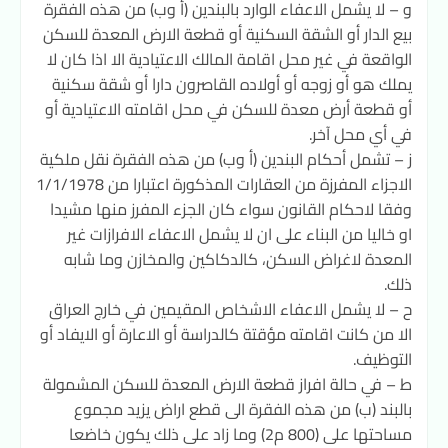
و – لا يشمل الاعفاء الوارد بالبندين (أ وب) من هذه الفقرة
بيع الدار أو الشقة السكنية أو قطعة الارض المعدة للسكن
الواقعة في غير محل اقامة المالك الاعتيادية الا اذا كان لا
يملك هو أو زوجه أو أولاده القاصرون دارا أو شقة سكنية
أو قطعة أرض معدة للسكن في محل اقامته الاعتيادية أو
في أي محل آخر.
ز – تشمل أحكام البندين (أ وب) من هذه الفقرة نقل ملكية
الاجزاء المفرزة من العقارات المذكورة اعتبارا من 1/1/1978
وفقا لاحكام القانون سواء كان الجزء المفرز منها مشيدا
او خاليا من البناء على ان لا يشمل الاعفاء الافرازات غير
المعدة لاغراض السكن، كالدكاكين والمخازن وما شابه
ذلك.
ح – لا يشمل الاعفاء الاشخاص المقيمين في خارج العراق
الا من كانت اقامته مؤقتة كالدراسة أو الاعارة أو الايفاد أو
التوظيف.
ط – في حالة افراز قطعة الارض المعدة للسكن المشمولة
بالبند (ب) من هذه الفقرة الى قطع اراض يزيد مجموع
مساحتها على (800 م2) وما زاد على ذلك يكون خاضعا