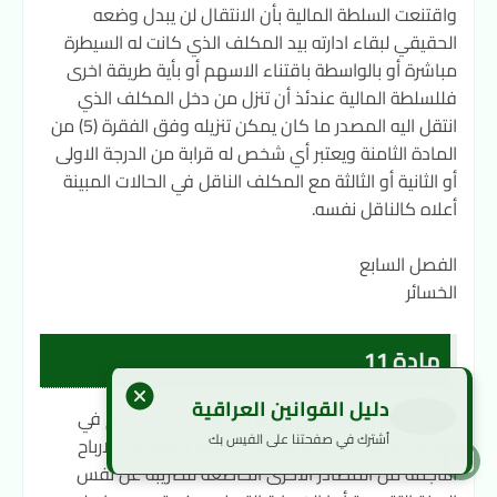
واقتنعت السلطة المالية بأن الانتقال لن يبدل وضعه
الحقيقي لبقاء ادارته بيد المكلف الذي كانت له السيطرة
مباشرة أو بالواسطة باقتناء الاسهم أو بأية طريقة اخرى
فللسلطة المالية عندئذ أن تنزل من دخل المكلف الذي
انتقل اليه المصدر ما كان يمكن تنزيله وفق الفقرة (5) من
المادة الثامنة ويعتبر أي شخص له قرابة من الدرجة الاولى
أو الثانية أو الثالثة مع المكلف الناقل في الحالات المبينة
أعلاه كالناقل نفسه.
الفصل السابع
الخسائر
مادة 11
دليل القوانين العراقية
تنزل خسارة المكلف في بعض مصادر الدخل الناجم في
أشترك في صفحتنا على الفيس بك
العراق والثابت حسابها بوثائق مقبولة قانونا من الارباح
الناجمة من المصادر الاخرى الخاضعة للضريبة عن نفس