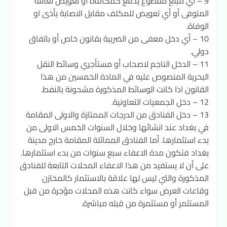
9 – أي مبلغ مقطوع يدفع كمكافأة أو تعويض لعائلة
المتوفى أو أي تعويض للمكلف مقابل الاصابة بأذى او
الوفاة.
10 – أي دخل معفى من الضريبة بقانون خاص أو باتفاق
دولي.
11 – الدخل الناجم لاصحاب أو مستأجري وسائط النقل
البحرية المنصوص عليه في المادة الخمسين من هذا
القانون اذا كانت الوسائط المذكورة مشحونة بالنفط.
12 – دخل الجمعيات التعاونية.
13 – دخل الفنادق من الدرجات الممتازة والاولى المقامة
في بغداد عند انشائها وخلال السنوات الخمس الاولى من
بدء استثمارها. أما الفنادق المماثلة المقامة خارج مدينة
بغداد فتكون مدة الاعفاء سبع سنوات من بدء استثمارها.
على أن لا يستفيد من هذا الاعفاء المحلات التابعة للفنادق
المذكورة والتي ليس لها علاقة بالاستثمار كالمخازن
وقاعات العرض سواء كانت هذه المحلات مؤجرة من قبل
المستثمر أو مستثمرة من قبله مباشرة.