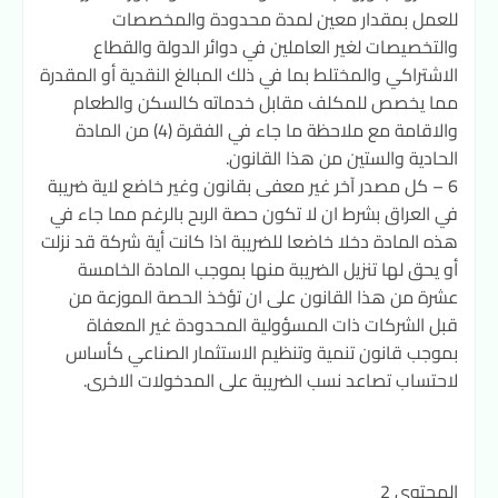
للعمل بمقدار معين لمدة محدودة والمخصصات
والتخصيصات لغير العاملين في دوائر الدولة والقطاع
الاشتراكي والمختلط بما في ذلك المبالغ النقدية أو المقدرة
مما يخصص للمكلف مقابل خدماته كالسكن والطعام
والاقامة مع ملاحظة ما جاء في الفقرة (4) من المادة
الحادية والستين من هذا القانون.
6 – كل مصدر آخر غير معفى بقانون وغير خاضع لاية ضريبة
في العراق بشرط ان لا تكون حصة الربح بالرغم مما جاء في
هذه المادة دخلا خاضعا للضريبة اذا كانت أية شركة قد نزلت
أو يحق لها تنزيل الضريبة منها بموجب المادة الخامسة
عشرة من هذا القانون على ان تؤخذ الحصة الموزعة من
قبل الشركات ذات المسؤولية المحدودة غير المعفاة
بموجب قانون تنمية وتنظيم الاستثمار الصناعي كأساس
لاحتساب تصاعد نسب الضريبة على المدخولات الاخرى.
المحتوى 2