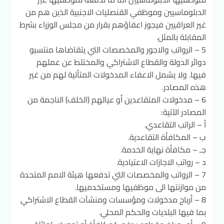
الدبلوماسيين وموظفي القنصليات الاجنبية الذين هم من
غير العراقيين فيجوز اعفاؤهم بقرار من مجلس الوزراء بشرط
المقابلة بالمثل.
5 – الرواتب والاجور والمخصصات التي يتقاضاها منتسبو
دوائر الدولة والقطاع الاشتراكي والمختلط عن عملهم
فيها. ولا يشمل الاعفاء المدخولات المتأتية لهم من غير
هذه المصادر.
6 – مدخولات المتقاعدين أو عيالهم (الخلف) الناجمة من
المصادر الآتية:
أ – الراتب التقاعدي.
ب – المكافأة التقاعدية.
جـ – مكافأة نهاية الخدمة.
د – رواتب الاجازات الاعتيادية.
7 – الرواتب والمخصصات التي تدفعها هيئة الامم المتحدة
من موازنتها الى موظفيها ومستخدميها.
8 – أرباح مدخولات ومؤسسات ومنشآت القطاع الاشتراكي
بما فيها البلديات والحكم المحلي.