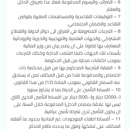
6 – الضرائب والرسوم المدفوعة فعلا عدا ضريبتي الدخل
والعقار.
7 – التوقيفات التقاعدية والمساهمات المقررة بقوانين
التقاعد والضمان الاجتماعي.
8 – التبرعات المصروفة في العراق الى دوائر الدولة والقطاع
الاشتراكي والجهات العلمية والتهذيبية والخيرية والروحانية
المعترف بها قانونا على ان يصدر بيان من وزير المالية
بأسماء تلك الجهات كلما اقتضت الحاجة وكذلك التبرعات
بموجب اكتتابات مجازة من قبل الحكومة.
9 – النفقة الشرعية المحكوم بها من قبل محكمة ذات
اختصاص والمدفوعة نقدا من قبل المكلف لمن لا يستحق
عنه السماح القانوني بموجب المادة (12) من هذا القانون.
10 – اقساط التأمين على الحياة بما لا يتجاوز سنويا
(-،2000) دينار و(-،500) دينار عن اقساط التأمين الاخرى (التي
ليس لها علاقة بمصادر الدخل) المدفوعة خلال السنة على
ان يكون التأمين لدى شركة تأمين عراقية.
11 – أقساط اطفاء الموجودات غير المادية بحدود ما أنفقه
المكلف على تملكها وفق ما يحدده نظام الاندثار.