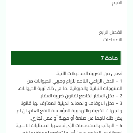
القيم.
الفصل الرابع
الاعفاءات
مادة 7
تعفى من الضريبة المدخولات الآتية.
1 – الدخل الزراعي الناجم للزراع ومربي الحيوانات من
المنتوجات النباتية والحيوانية بما في ذلك تربية الحيوانات.
2 – دخل العقار الخاضع لقانون ضريبة العقار.
3 – دخل الاوقاف والمعابد الدينية المعترف بها قانونا
والجهات الخيرية والتهذيبية المؤسسة للنفع العام، ان لم
يكن ذلك ناجما عن صنعة أو مهنة أو عمل تجاري.
4 – الرواتب والمخصصات التي تدفعها الممثليات الاجنبية
لموظفيها الدبلوماسيين أما ما تدفعه لموظفيها غير