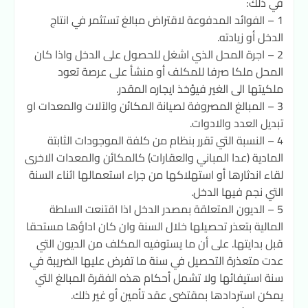
في ذلك:
1 – الفوائد المدفوعة لاقتراض مبالغ تستثمر في انتاج
الدخل أو زيادته.
2 – اجرة المحل الذي اشغل للحصول على الدخل واذا كان
المحل ملكا صرفا للمكلف أو منشأ على عرصة تعود
ملكيتها الى الغير فيؤخذ ايجاره المقدر.
3 – المبالغ المصروفة لصيانة المكائن والآلات والمعدات او
تبديل العدد والادوات.
4 – النسبة التي تقرر بنظام من كلفة الموجودات الثابتة
المادية (عدا المباني والعقارات) كالمكائن والمعدات الاخرى
لقاء اندثارها أو استهلاكها من جراء استعمالها اثناء السنة
التي نجم فيها الدخل.
5 – الديون المتعلقة بمصدر الدخل اذا اقتنعت السلطة
المالية بتعذر تحصيلها خلال السنة وان كان اداؤها مستحقا
قبل بدايتها. على أن ما يستوفيه المكلف من الديون التي
عدت متعذرة التحصيل في سنة ما تفرض عليها الضريبة في
سنة استيفائها ولا تشمل أحكام هذه الفقرة المبالغ التي
يمكن استردادها بمقتضى عقد تأمين أو غير ذلك.