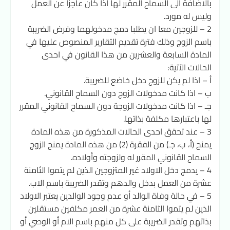
بالاضافة الى السماح المقرر لها اذا كان عاجزا عن العمل
وليس له مورد.
2 – للزوجين معا ان يطلبا دمج مدخولهما وفرض الضريبة
باسم الزوج وذلك فترة تقديم التقارير المنصوص عليها في
المادة السابعة والعشرين من هذا القانون في احدى
الحالات الآتية:
أ – اذا لم يكن للزوج دخل خاضع للضريبة.
ب – اذا كانت مدخولات الزوج دون السماح القانوني.
جـ – اذا كانت مدخولات الزوجة دون السماح القانوني المقرر
لها باعتبارها مكلفة بذاتها.
3 – عند تحقق احدى الحالات المذكورة من هذه المادة
يمنح (أ، ب، جـ) من الفقرة (2) من هذه المادة يمنح الزوج
السماح القانوني المقرر له ولزوجته وأولاده.
4 – يدمج دخل الاولاد غير المتزوجين الذين لم يتموا الثامنة
عشرة من العمل بدخل والدهم وتقدر الضريبة باسم الاب.
5 – في حالة وفاة الوالد أو عدم وجود الوالدين يعتبر الاولاد
الذين لم يتموا الثامنة عشرة من العمر مكلفين مستقلين
بذاتهم وتقدر الضريبة على كل منهم باسم الام أو الوصي أو