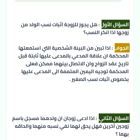
السؤال الأول
:
هل يجوز للزوجة اثبات نسب الولد من 
زوجها اذا انكر النسب؟
الجواب
:
 اذا تبين من البينة الشخصية التي استمعتها 
المحكمة ان علاقة المدعي بالمدعى عليها ثابتة قبل 
تاريخ عقد الزواج وان الاتصال بينهما ممكن فعلى 
المحكمة توجيه اليمين المتممة الى المدعى عليها 
بخصوص اثبات نسب الصغير .
السؤال الثاني
: ا
ذا ادعى زوجان ان ولدهما مسجل باسم 
زوجين آخرين فهل يحق لهما نفي نسبه منهما والحاقه 
بهما ؟ 