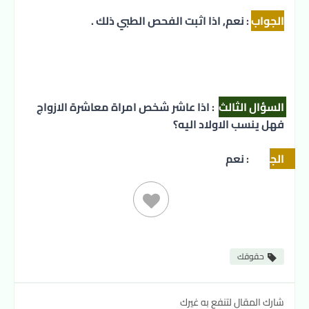
الجواب
:
 نعم, اذا اثبت الفحص الطبي ذلك .
السؤال الثالث
:
 اذا عاشر شخص امراة معاشرة الازواج 
فهل ينسب الاولاد اليه؟ 
الجواب
:
نعم 
حقوقك
شارك المقال لتنفع به غيرك