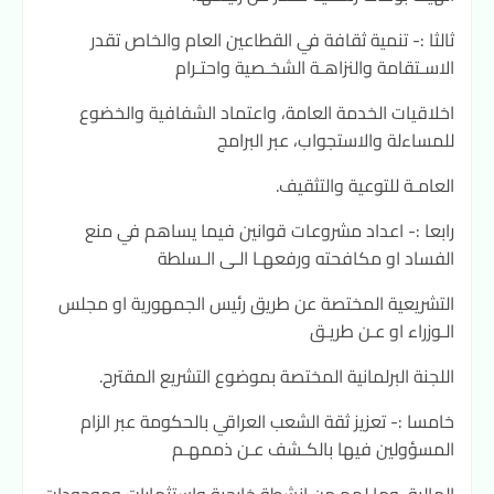
ثالثا :- تنمية ثقافة في القطاعين العام والخاص تقدر
الاسـتقامة والنزاهـة الشخـصية واحتـرام
اخلاقيات الخدمة العامة، واعتماد الشفافية والخضوع
للمساءلة والاستجواب، عبر البرامج
العامـة للتوعية والتثقيف.
رابعا :- اعداد مشروعات قوانين فيما يساهم في منع
الفساد او مكافحته ورفعهـا الـى الـسلطة
التشريعية المختصة عن طريق رئيس الجمهورية او مجلس
الـوزراء او عـن طريـق
اللجنة البرلمانية المختصة بموضوع التشريع المقترح.
خامسا :- تعزيز ثقة الشعب العراقي بالحكومة عبر الزام
المسؤولين فيها بالكـشف عـن ذممهـم