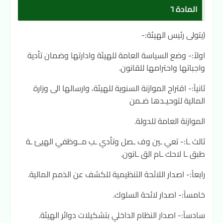
المادة ٦
(يتولى رئيس الهيئة:-
اولاً:- وضع السياسة العامة للهيئة وادارتها وضمان تأدية
واجباتها واحترامها للقانون.
ثانياً:- اقتراح الموازنة السنوية للهيئة، وارسالها الى وزارة
المالية لتوحيـدها ضـمن
الموازنة العامة للدولة.
ثالث ـا:- تعي ـين وف ـصل وتأدي ـب مــوظفي الهيئ ـة
طبق ـا لاحك ـام الق ـانون.
رابعاً:- اصدار اللائحة التنظيمية للكشف عن الذمم المالية.
خامساً:- اصدار لائحة السلوك.
سادساً:- اصدار النظام الداخلي بتشكيلات دوائر الهيئة.