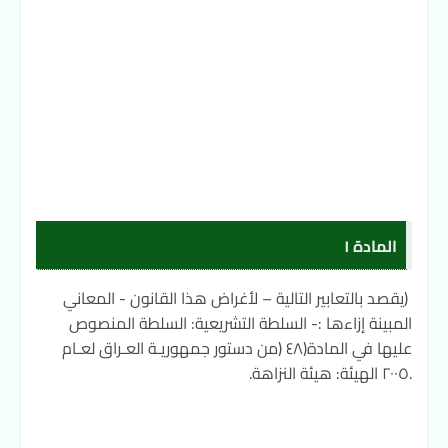
المادة ١
(يقصد بالتعابير التالية – لأغراض هذا القانون - المعاني
المبينة إزاءها :- السلطة التشريعية: السلطة المنصوص
عليها في المادة(٤٨ (من دستور جمهوريـة العـراق لعـام
.٢٠٠٥ الهيئة: هيئة النزاهة.