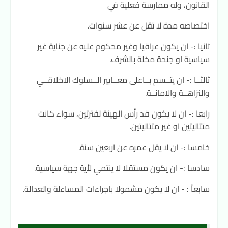
القانون، وله ممارسة فعلية في
اختصاصه مدة لا تقل عن عشر سنوات.
ثانيا :- ان يكون عراقيا وغير محكوم عليه عن جناية غير
سياسية او جنحة مخلة بالشرف.
ثالثــا :- ان يتــسم بــاعلى معــايير الــسلوك الاخلاقــي
والنزاهــة والامانــة.
رابعا :- ان لا يكون قد رأس الهيئة لفترتين، سواء كانت
متتاليتين او غير متتاليتين.
خامسا :- ان لا يقل عمره عن اربعين سنة.
سادسا :- ان يكون مستقلا لا ينتمي لأية جهة سياسية.
سابعاً : - ان لا يكون مشمولا باجراءات المساءلة والعدالة.