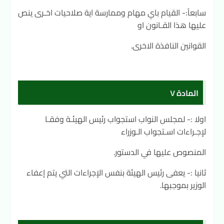
سابعاً:- القيام باي مهام وممارسة اية صلاحيات اخـرى ينص
عليها هذا القـانون او
القوانين النافذة الاخرى.
المادة ٧
اولا :- لمجلس النواب استجواب رئيس الهيئـة وفقـا
لإجـراءات اسـتجواب الـوزراء
المنصوص عليها في الدستور.
ثانيا :- يعفى رئيس الهيئة بنفس الإجراءات التي يتم إعفاء
الوزير بموجبها.