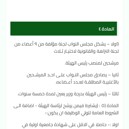
المادة ٤
(اولا – يشكل مجلس النواب لجنة مؤلفة من ٩ أعضاء من
لجنة النزاهة والقانونية لاختيـار ثـلاث
مرشحين لمنصب رئيس الهيئة.
ثانيا – يصادق مجلس النـواب علـى احـد المرشـحين
بالأغلبيـة المطلقـة لعـدد أعـضاءه.
ثالثا – رئيس الهيئة بدرجة وزير يعين لمدة خمسة سنوات.
المادة (٥ : (يشترط فيمن يرشح لرئاسة الهيئة - اضافة الـى
الشروط العامة لتولي الوظيفة ان يكون:-
اولا :- حاصلا في الاقل على شهادة جامعية اولية في