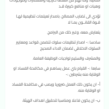
المالية، وما لهم من انشطة خارجية واستثمارات وموجودات
وهبات او منافع كبيرة قـد
تؤدي الى تضارب المصالح، باصدار تعيلمات تنظيمية لهـا
قـوة القانــون بمـا لا
يتعارض معه، وغير ذلك من البرامج.
سادسا :- اصدار تنظيمات سلوك تتضمن قواعد ومعايير
السلوك الاخلاقي لضمان الاداء الصحيح
والمشرف والسليم لواجبات الوظيفة العامة.
سابعا :- القيام باي عمل يساهم في مكافحة الفساد او
الوقاية منه بشرطين :-
أ- ان يكون ذلك العمل ضروريا ويصب في مكافحة الفساد
او الوقاية منه.
ب- ان يكون فاعلا ومناسبا لتحقيق اهداف الهيئة.