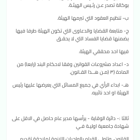
بوكالة تصدر عـن رئـيس الهيئـة.
ب- تنظيم العقود التي تبرمها الهيئة.
ج- متابعة القضايا والدعاوى التي تكون الهيئة طرفا فيها
بضمنها قضايا الفساد التي لا يحقـق
فيها احد محققي الهيئة.
د- اعداد مشروعات القوانين وفقا لاحكام البند (رابعا) من
المادة (٣ (مـن هــذا القـانون.
هـ- ابداء الرأي في جميع المسائل التي يعرضها عليها رئيس
الهيئة او احد نائبيه.
ثالثا :- دائرة الوقاية - يرأسها مدير عام حاصل في الاقل على
شهادة جامعية اوليـة فـي
القانون، وتتولى القيام بالواجبات اللازمة لملاحقة تقديم