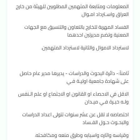
المعلومات ومتابعة المتهمين المطلوبين للهيئة من خارج
العراق واسـترداد امـوال
الفساد المهربة للخارج بالتعاون والتنسيق مع الجهات
المعنية وتضم مديرتين احدهما
لاسترداد الاموال والثانية لاسترداد المتهمين.
ثامناً:- دائرة البحوث والدراسات - يديرها مدير عام حاصل
على شهادة جامعية اوليـة فـي
الاقل في الاحصاء او القانون او الاجتماع او علم الـنفس
ولـه خبـرة فـي ميـدان
اختصاصه لا تقل عن عشر سنوات تتولى اعداد الدراسات
والبحـوث حـول الفـساد
وقياسه واثاره واسبابه وطرق منعه ومكافحته.