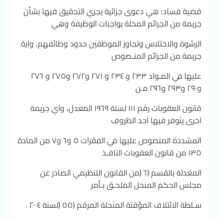
قضية فساد: هي دعوى جزائية يجري التحقيق فيها بشأن
جريمة من الجرائم المخلة بواجبات الوظيفة وهي
الرشوة والاختلاس وتجاوز الموظفين حدود وظائفهم، واية
جريمة من الجرائم المنـصوص
عليها في المـواد ٢٣٣ و ٢٣٤ و ٢٧١ و٢٧٢ و٢٧٥ و ٢٧٦
و٢٩٠ و٢٩٣ و٢٩٦ مـن
قانون العقوبات رقم ١١١ لسنة ١٩٦٩ المعدل، واي جريمة
اخرى يتوفر فيها احد الظروف
المشددة المنصوص عليها في الفقرات ٥ و٦ و٧ من المادة
١٣٥ من قانون العقوبات النافـذ
المعدلة بالقسم (٦ (من القانون التنظيمي الصادر عن
مجلس الحكم المنحل الملحـق بـأمر
سـلطة الائتلاف المؤقتة المنحلة المرقم (٥٥ (لسنة ٢٠٠٤ .