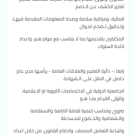
تقارير الكشف عـن الـذمم
المالية، ومراقبة سلامة وصحة المعلومات المقدمة فيهـا،
وتـدقيق تـضخم امـوال
المكلفين بتقديمها بما لا يتناسب مع مواردهم، واعداد
لائحة السلوك.
رابعا :- دائرة التعليم والعلاقات العامة - يرأسها مدير عام
حاصل في الاقل علـى الـشهادة
الجامعية الاولية في الاختصاصات التربوية او الاعلامية،
وتتولى القيـام بمـا هـو
ضروي ومناسب لتنمية ثقافة النزاهة والاستقامة
والـشفافية والخـضوع للمـساءلة
واشاعة التعامل المنصف، واحترام القانون، من خلال اعداد