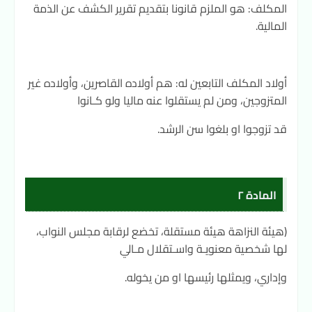
المكلف: هو الملزم قانونا بتقديم تقرير الكشف عن الذمة
المالية.
أولاد المكلف التابعين له: هم أولاده القاصرين، وأولاده غير
المتزوجين، ومن لم يستقلوا عنه ماليا ولو كـانوا
قد تزوجوا او بلغوا سن الرشد.
المادة ٢
(هيئة النزاهة هيئة مستقلة، تخضع لرقابة مجلس النواب،
لها شخصية معنويـة واسـتقلال مـالي
وإداري، ويمثلها رئيسها او من يخوله.