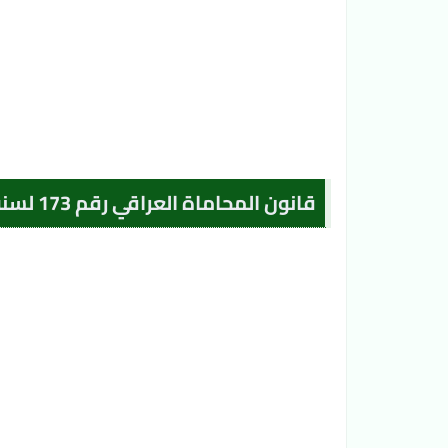
قانون المحاماة العراقي رقم 173 لسنة 1965 المعدل