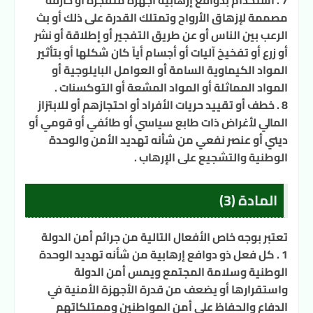
7 . استخدام بدوافع إرهابية أجهزة متفجّرة أو حارقة
مصممة لإزهاق الأرواح وتمتلك القدرة على ذلك أو بث
الرعب بين الناس أو عن طريق التفجير أو إطلاقة أو نشر
أو زرع أو تفخيخ آليات أو أجسام أياً كان شكلها أو بتأثير
المواد الكيماوية السامة أو العوامل البايلوجية أو
المواد المماثلة أو المواد المشعة أو التوكسنات .
8 . خطف أو تقييد حريات الأفراد أو احتجازهم أو للابتزاز
المالي لأغراض ذات طابع سياسي أو طائفي أو قومي أو
ديني أو عنصر نفعي من شأنه تهديد الأمن والوحدة
الوطنية والتشجيع على الإرهاب .
المادة (3)
تعتبر بوجه خاص الأفعال التالية من جرائم أمن الدولة
1 . كل فعل ذو دوافع إرهابية من شأنه تهديد الوحدة
الوطنية وسلامة المجتمع ويمس أمن الدولة
واستقرارها أو يضعف من قدرة الأجهزة الأمنية في
الدفاع والحفاظ على أمن المواطنين وممتلكاتهم